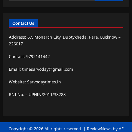
Contact Us
Address: 67, Monarch City, Duptykheda, Para, Lucknow –
226017
Contact: 9792141442
Email: timesarvoday@gmail.com
Website: Sarvodaytimes.in
RNI No. – UPHIN/2011/38288
Copyright © 2026 All rights reserved.
|
ReviewNews
by AF