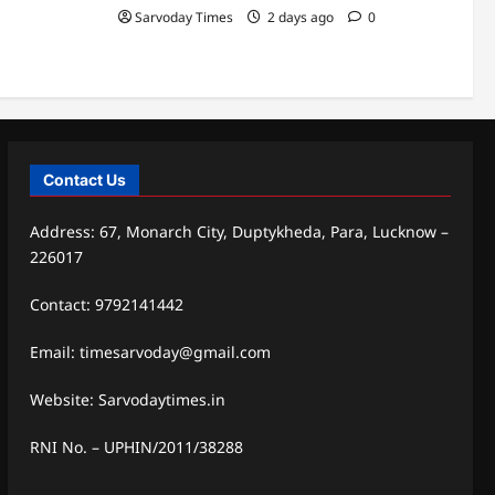
Sarvoday Times
2 days ago
0
Contact Us
Address: 67, Monarch City, Duptykheda, Para, Lucknow –
226017
Contact: 9792141442
Email: timesarvoday@gmail.com
Website: Sarvodaytimes.in
RNI No. – UPHIN/2011/38288