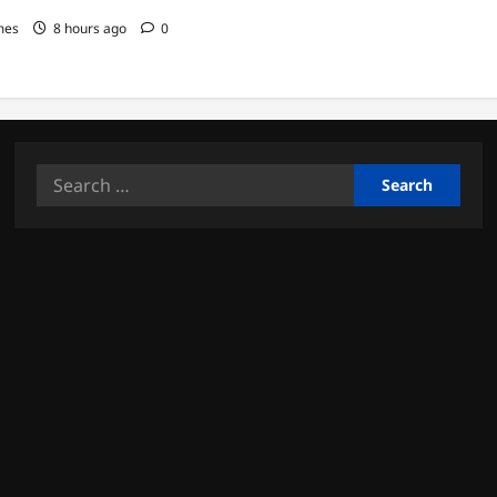
mes
8 hours ago
0
Search
for: