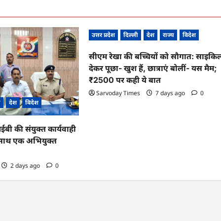
उत्तर प्रदेश
दिल्ली
देश
राज्य
विदेश
सीएम रेखा की बच्चियों को सौगात: साइकि
देकर पूछा- खुश हैं, छात्राएं बोलीं- यस मैम;
₹2500 पर कही ये बात
Sarvoday Times
7 days ago
0
ी
देश
विदेश
 की संयुक्त कार्यवाही
के साथ एक अभियुक्त
2 days ago
0