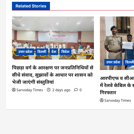
n
Related Stories
a
v
i
g
उत्तर प्रदेश
दिल्ली
देश
विदेश
a
उत्तर प्रदेश
दिल्ल
पिछड़ा वर्ग के आरक्षण पर जनप्रतिनिधियों से
t
सीधे संवाद, सुझावों के आधार पर शासन को
आरपीएफ व सीआईबी
i
भेजी जाएंगी संस्तुतियां
में रेलवे केबिल 
o
Sarvoday Times
2 days ago
0
गिरफ्तार
n
Sarvoday Times