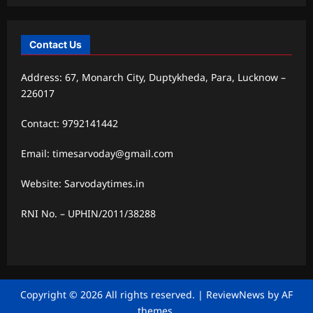
Contact Us
Address: 67, Monarch City, Duptykheda, Para, Lucknow –
226017
Contact: 9792141442
Email: timesarvoday@gmail.com
Website: Sarvodaytimes.in
RNI No. – UPHIN/2011/38288
Copyright © 2026 All rights reserved.
|
ReviewNews
by AF
themes.