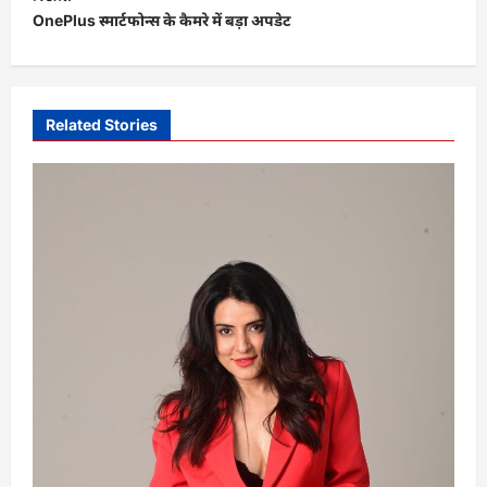
t
OnePlus स्मार्टफोन्स के कैमरे में बड़ा अपडेट
n
a
v
Related Stories
i
g
a
t
i
o
n