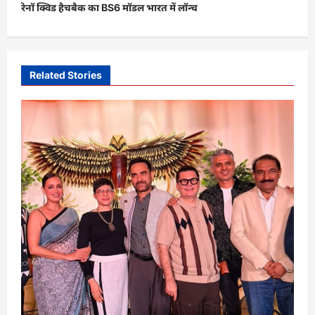
रेनॉ क्विड हैचबैक का BS6 मॉडल भारत में लॉन्च
n
a
v
i
Related Stories
g
a
t
i
o
n