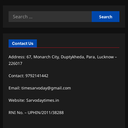
Search
for:
Contact Us
Address: 67, Monarch City, Duptykheda, Para, Lucknow –
226017
Contact: 9792141442
Email: timesarvoday@gmail.com
Website: Sarvodaytimes.in
RNI No. – UPHIN/2011/38288