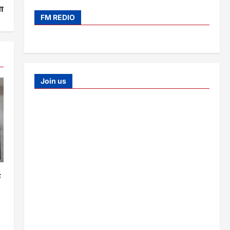
ा
FM REDIO
Join us
क