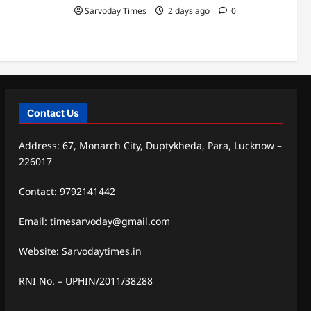
Sarvoday Times
2 days ago
0
Contact Us
Address: 67, Monarch City, Duptykheda, Para, Lucknow –
226017
Contact: 9792141442
Email: timesarvoday@gmail.com
Website: Sarvodaytimes.in
RNI No. – UPHIN/2011/38288