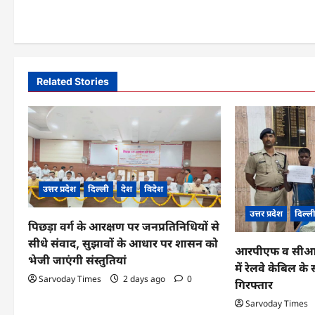
s
t
n
a
Related Stories
v
i
g
a
उत्तर प्रदेश
दिल्ली
देश
विदेश
t
उत्तर प्रदेश
दिल्ल
पिछड़ा वर्ग के आरक्षण पर जनप्रतिनिधियों से
i
सीधे संवाद, सुझावों के आधार पर शासन को
आरपीएफ व सीआईबी
o
भेजी जाएंगी संस्तुतियां
में रेलवे केबिल 
Sarvoday Times
2 days ago
0
n
गिरफ्तार
Sarvoday Times