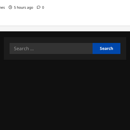
mes
5 hours ago
0
Search
for: