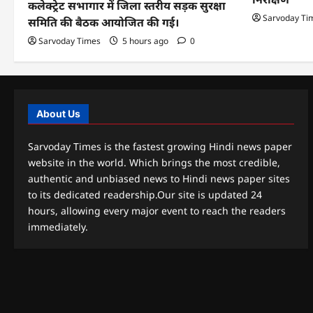
कलेक्ट्रेट सभागार में जिला स्तरीय सड़क सुरक्षा
Sarvoday Ti
समिति की बैठक आयोजित की गई।
Sarvoday Times
5 hours ago
0
About Us
Sarvoday Times is the fastest growing Hindi news paper
website in the world. Which brings the most credible,
authentic and unbiased news to Hindi news paper sites
to its dedicated readership.Our site is updated 24
hours, allowing every major event to reach the readers
immediately.