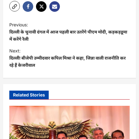
P
Previous:
o
दिल्ली के चुनावी दंगल में आज पहली बार उतरेंगे पीएम मोदी, कड़कड़डूमा
s
में करेंगे रैली
t
Next:
दिल्लीः बीजेपी उम्मीदवार कपिल मिश्रा ने कहा, जिन्ना वाली राजनीति कर
n
रहे हैं केजरीवाल
a
v
i
Related Stories
g
a
t
i
o