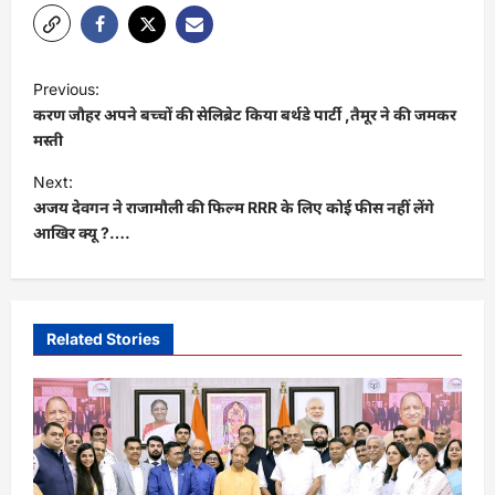
P
Previous:
o
करण जौहर अपने बच्चों की सेलिब्रेट किया बर्थडे पार्टी ,तैमूर ने की जमकर
s
मस्ती
t
Next:
अजय देवगन ने राजामौली की फिल्म RRR के लिए कोई फीस नहीं लेंगे
n
आखिर क्यू ?….
a
v
i
Related Stories
g
a
t
i
o