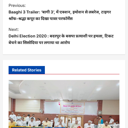
P
Previous:
o
Baaghi 3 Trailer: ‘बागी 3’, में एक्शन, इमोशन से लबरेज, टाइगर
s
श्रॉफ-श्रद्धा कपूर का दिखा पावर परफॉर्मेंस
t
Next:
Delhi Election 2020 : बदरपुर के बसपा प्रत्याशी पर हमला, टिकट
n
बेचने का सिसोदिया पर लगाया था आरोप
a
v
i
Related Stories
g
a
t
i
o
n