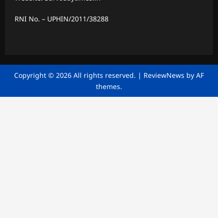
RNI No. – UPHIN/2011/38288
Copyright © 2026 All rights reserved.
|
ReviewNews
by AF
themes.