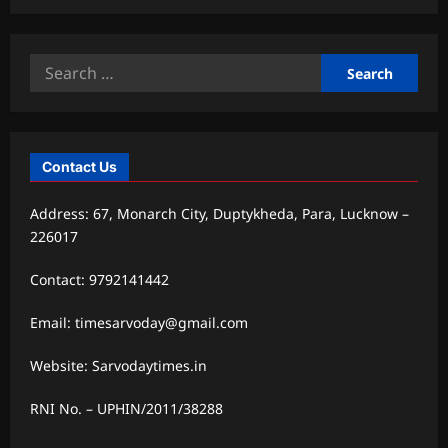
Search
for:
Contact Us
Address: 67, Monarch City, Duptykheda, Para, Lucknow –
226017
Contact: 9792141442
Email: timesarvoday@gmail.com
Website: Sarvodaytimes.in
RNI No. – UPHIN/2011/38288