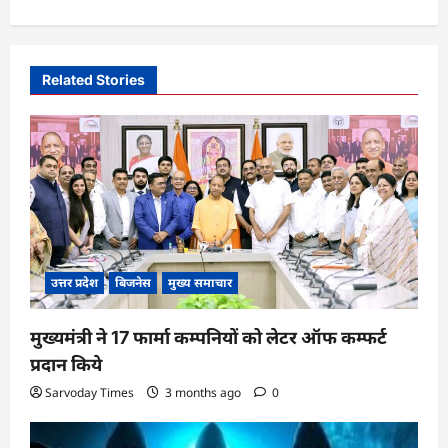
n
a
v
Related Stories
i
g
a
t
i
o
उत्तर प्रदेश
बिजनेस
मुख्य समाचार
n
मुख्यमंत्री ने 17 फार्मा कम्पनियों को लेटर ऑफ कम्फर्ट
प्रदान किये
Sarvoday Times
3 months ago
0