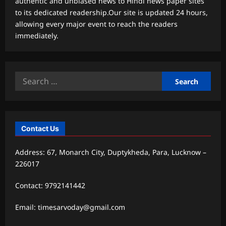
authentic and unbiased news to Hindi news paper sites
to its dedicated readership.Our site is updated 24 hours,
allowing every major event to reach the readers
immediately.
Search
for:
Contact Us
Address: 67, Monarch City, Duptykheda, Para, Lucknow –
226017
Contact: 9792141442
Email: timesarvoday@gmail.com