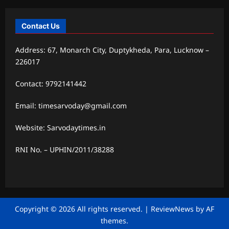
Contact Us
Address: 67, Monarch City, Duptykheda, Para, Lucknow –
226017
Contact: 9792141442
Email: timesarvoday@gmail.com
Website: Sarvodaytimes.in
RNI No. – UPHIN/2011/38288
Copyright © 2026 All rights reserved.
|
ReviewNews
by AF
themes.