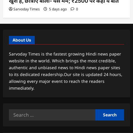
खुश हैं, छात्राएं बोलीं- यस मैम; ₹2500 पर कही ये बात
Sarvoday Times
5 days ago
0
About Us
Sarvoday Times is the fastest growing Hindi news paper
website in the world. Which brings the most credible,
authentic and unbiased news to Hindi news paper sites
to its dedicated readership.Our site is updated 24 hours,
allowing every major event to reach the readers
immediately.
Search
for: