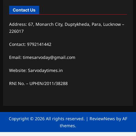
Contact Us
Address: 67, Monarch City, Duptykheda, Para, Lucknow –
226017
Contact: 9792141442
Email: timesarvoday@gmail.com
Website: Sarvodaytimes.in
RNI No. – UPHIN/2011/38288
Copyright © 2026 All rights reserved.
|
ReviewNews
by AF
themes.