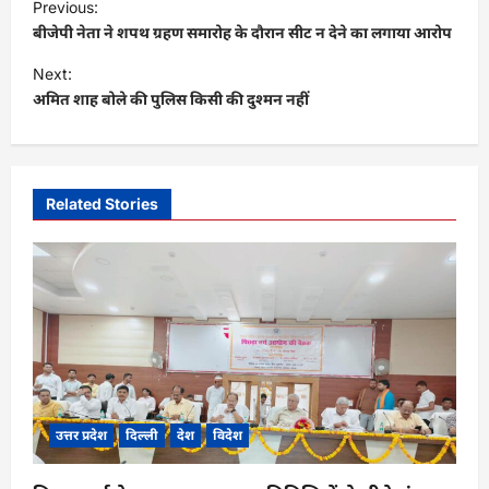
Previous:
o
बीजेपी नेता ने शपथ ग्रहण समारोह के दौरान सीट न देने का लगाया आरोप
s
Next:
t
अमित शाह बोले की पुलिस किसी की दुश्मन नहीं
n
a
v
Related Stories
i
g
a
t
i
o
n
उत्तर प्रदेश
दिल्ली
देश
विदेश