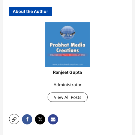
About the Author
Ranjeet Gupta
Administrator
View All Posts
P