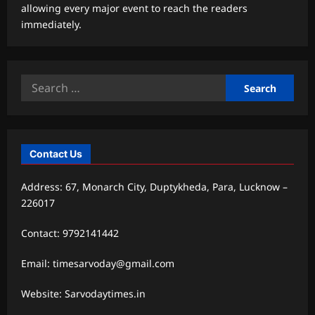
allowing every major event to reach the readers
immediately.
Search
for:
Contact Us
Address: 67, Monarch City, Duptykheda, Para, Lucknow –
226017
Contact: 9792141442
Email: timesarvoday@gmail.com
Website: Sarvodaytimes.in