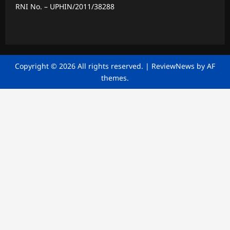
RNI No. – UPHIN/2011/38288
Copyright © 2026 All rights reserved.
|
ReviewNews
by AF
themes.