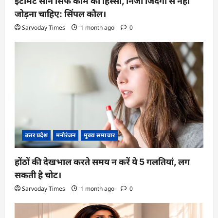
इंटीमेट सीन सिर्फ काम का हिस्सा, निजी जिंदगी से नहीं
जोड़ना चाहिए: सिंपल कौल।
Sarvoday Times
1 month ago
0
उत्तर प्रदेश
मनोरंजन
मुख्य समाचार
होंठों की देखभाल करते समय न करें ये 5 गलतियां, लग
सकती है चोट।
Sarvoday Times
1 month ago
0