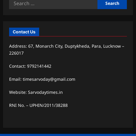
Search
for:
Contact Us
Address: 67, Monarch City, Duptykheda, Para, Lucknow –
226017
Contact: 9792141442
Email: timesarvoday@gmail.com
Website: Sarvodaytimes.in
RNI No. – UPHIN/2011/38288