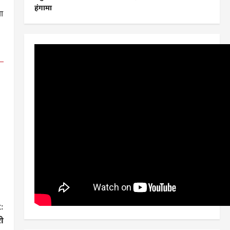
हंगामा
ा
:
री