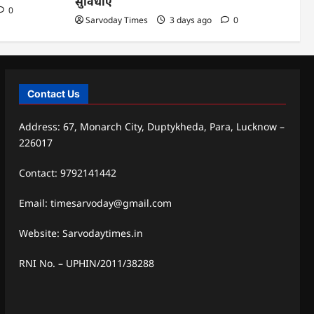
सुविधाएं
0
Sarvoday Times
3 days ago
0
Contact Us
Address: 67, Monarch City, Duptykheda, Para, Lucknow –
226017
Contact: 9792141442
Email: timesarvoday@gmail.com
Website: Sarvodaytimes.in
RNI No. – UPHIN/2011/38288