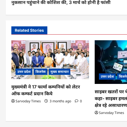
नुकसान पहुंचाने की कोशिश की, 3 मार्च को होनी है फांसी
s
t
n
Related Stories
a
v
i
g
उत्तर प्रदेश
बिजनेस
मुख्य समाचार
उत्तर प्रदेश
बिजन
a
मुख्यमंत्री ने 17 फार्मा कम्पनियों को लेटर
t
साइबर खतरों पर चेत
ऑफ कम्फर्ट प्रदान किये
कहा- साइबर हमलों
i
Sarvoday Times
3 months ago
0
क्षेत्र रहे असाधार
o
Sarvoday Times
n