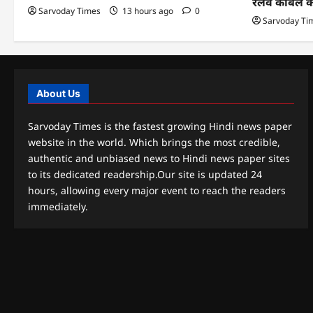
रेलवे केबिल 
Sarvoday Times
13 hours ago
0
Sarvoday Ti
About Us
Sarvoday Times is the fastest growing Hindi news paper
website in the world. Which brings the most credible,
authentic and unbiased news to Hindi news paper sites
to its dedicated readership.Our site is updated 24
hours, allowing every major event to reach the readers
immediately.