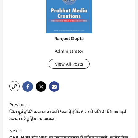
Ranjeet Gupta
Administrator
View All Posts
P
Previous:
o
जिस पूर्व हॉकी कप्तान पर बनी ‘चक दे इंडिया’, उसने पति के खिलाफ दर्ज
s
कराया घरेलू हिंसा का मामला
t
Next:
CAA, NPR और NRC पर महाराष्ट्र सरकार में खींचतान जारी, कांग्रेस नेता