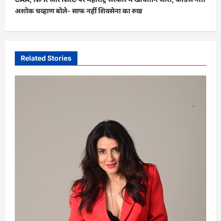
n
अशोक चव्हाण बोले- साफ नहीं शिवसेना का रुख
a
v
i
Related Stories
g
a
t
i
o
n