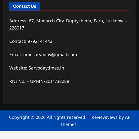
Contact Us
Address: 67, Monarch City, Duptykheda, Para, Lucknow –
226017
Contact: 9792141442
Email: timesarvoday@gmail.com
Website: Sarvodaytimes.in
RNI No. – UPHIN/2011/38288
Copyright © 2026 All rights reserved.
|
ReviewNews
by AF
themes.