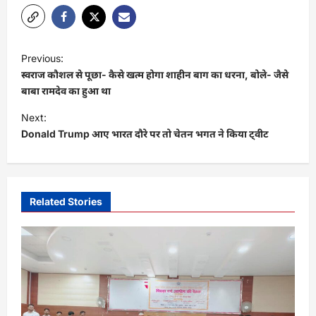
P
Previous:
o
स्वराज कौशल से पूछा- कैसे खत्म होगा शाहीन बाग का धरना, बोले- जैसे
s
बाबा रामदेव का हुआ था
t
Next:
Donald Trump आए भारत दौरे पर तो चेतन भगत ने किया ट्वीट
n
a
v
i
Related Stories
g
a
t
i
o