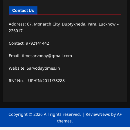
Contact Us
Address: 67, Monarch City, Duptykheda, Para, Lucknow –
226017
Contact: 9792141442
Email: timesarvoday@gmail.com
Website: Sarvodaytimes.in
RNI No. – UPHIN/2011/38288
Copyright © 2026 All rights reserved.
|
ReviewNews
by AF
themes.