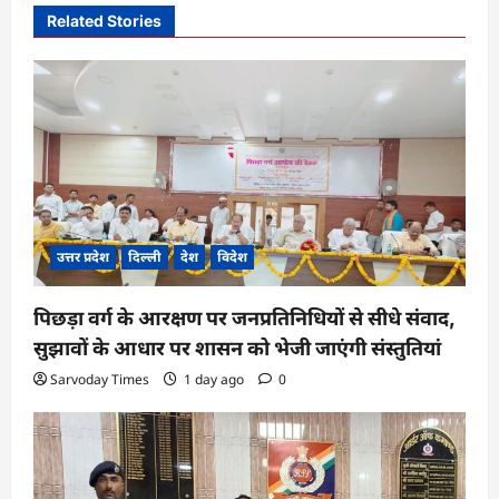
v
Related Stories
i
g
a
t
i
o
n
उत्तर प्रदेश
दिल्ली
देश
विदेश
पिछड़ा वर्ग के आरक्षण पर जनप्रतिनिधियों से सीधे संवाद,
सुझावों के आधार पर शासन को भेजी जाएंगी संस्तुतियां
Sarvoday Times
1 day ago
0