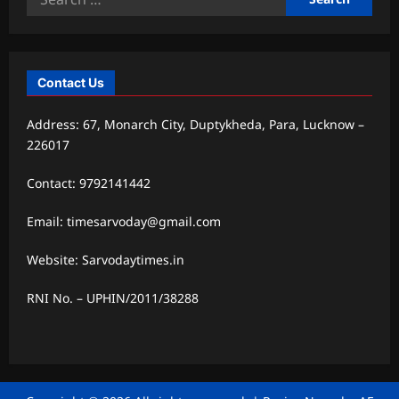
for:
Contact Us
Address: 67, Monarch City, Duptykheda, Para, Lucknow –
226017
Contact: 9792141442
Email: timesarvoday@gmail.com
Website: Sarvodaytimes.in
RNI No. – UPHIN/2011/38288