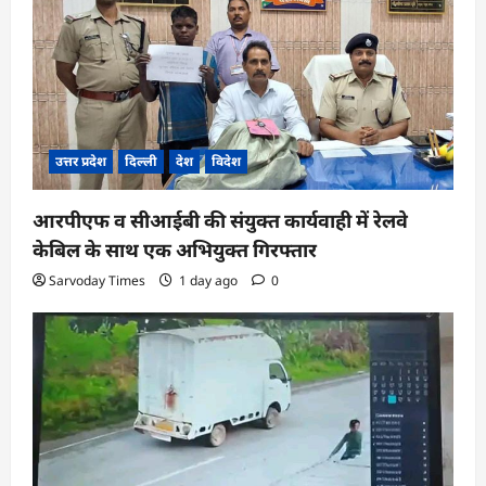
उत्तर प्रदेश
दिल्ली
देश
विदेश
आरपीएफ व सीआईबी की संयुक्त कार्यवाही में रेलवे
केबिल के साथ एक अभियुक्त गिरफ्तार
Sarvoday Times
1 day ago
0