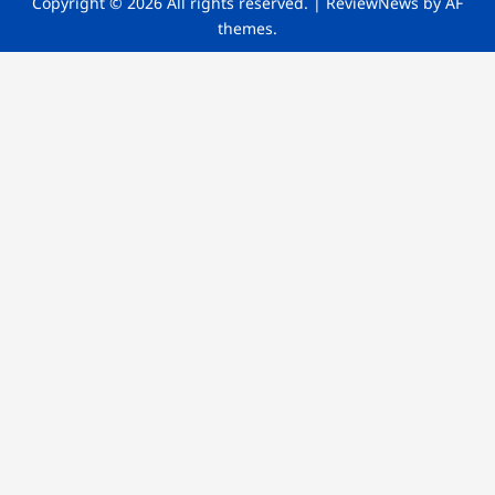
Copyright © 2026 All rights reserved.
|
ReviewNews
by AF
themes.