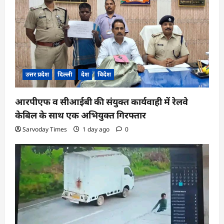
उत्तर प्रदेश
दिल्ली
देश
विदेश
आरपीएफ व सीआईबी की संयुक्त कार्यवाही में रेलवे
केबिल के साथ एक अभियुक्त गिरफ्तार
Sarvoday Times
1 day ago
0