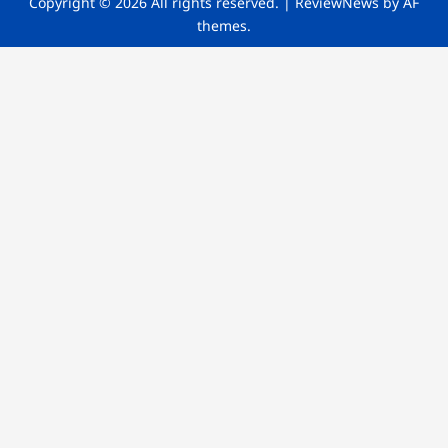
Copyright © 2026 All rights reserved.
|
ReviewNews
by AF
themes.