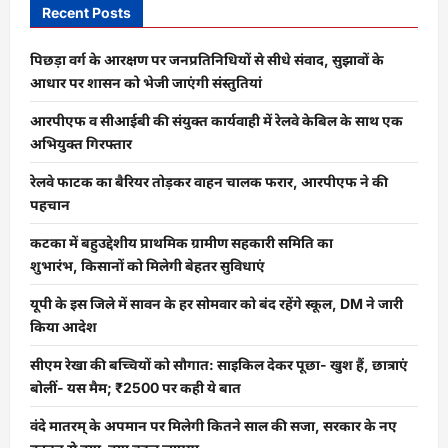
निफ्टी
Recent Posts
ने
छुआ
ताजा
पिछड़ा वर्ग के आरक्षण पर जनप्रतिनिधियों से सीधे संवाद, सुझावों के
रिकॉर्ड
स्तर,
आधार पर शासन को भेजी जाएंगी संस्तुतियां
Nifty
Bank
आरपीएफ व सीआईबी की संयुक्त कार्यवाही में रेलवे केबिल के साथ एक
ने
भी
अभियुक्त गिरफ्तार
तोड़ा
अपना
रिकॉर्ड।
रेलवे फाटक का बैरियर तोड़कर वाहन चालक फरार, आरपीएफ ने की
पहचान
कटका में बहुउद्देशीय प्राथमिक ग्रामीण सहकारी समिति का
शुभारंभ, किसानों को मिलेगी बेहतर सुविधाएं
यूपी के इस जिले में सावन के हर सोमवार को बंद रहेंगे स्कूल, DM ने जारी
किया आदेश
सीएम रेखा की बच्चियों को सौगात: साइकिल देकर पूछा- खुश हैं, छात्राएं
बोलीं- यस मैम; ₹2500 पर कही ये बात
वंदे मातरम् के अपमान पर मिलेगी कितने साल की सजा, सरकार के नए