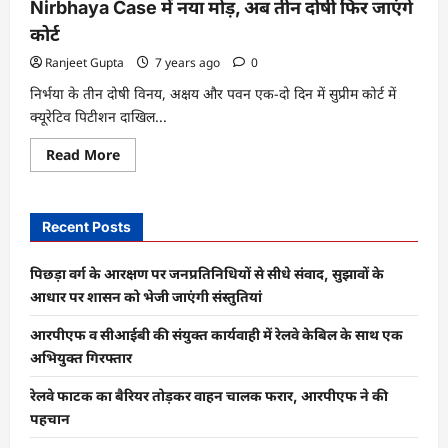
Nirbhaya Case में नया मोड़, अब तीन दोषी फिर जाएंगे
कोर्ट
Ranjeet Gupta
7 years ago
0
निर्भया के तीन दोषी विनय, अक्षय और पवन एक-दो दिन में सुप्रीम कोर्ट में
क्यूरेटिव पिटीशन दाखिल...
Read
Read More
more
about
Nirbhaya
Case
में
Recent Posts
नया
मोड़,
अब
पिछड़ा वर्ग के आरक्षण पर जनप्रतिनिधियों से सीधे संवाद, सुझावों के
तीन
दोषी
आधार पर शासन को भेजी जाएंगी संस्तुतियां
फिर
जाएंगे
आरपीएफ व सीआईबी की संयुक्त कार्यवाही में रेलवे केबिल के साथ एक
कोर्ट
अभियुक्त गिरफ्तार
रेलवे फाटक का बैरियर तोड़कर वाहन चालक फरार, आरपीएफ ने की
पहचान