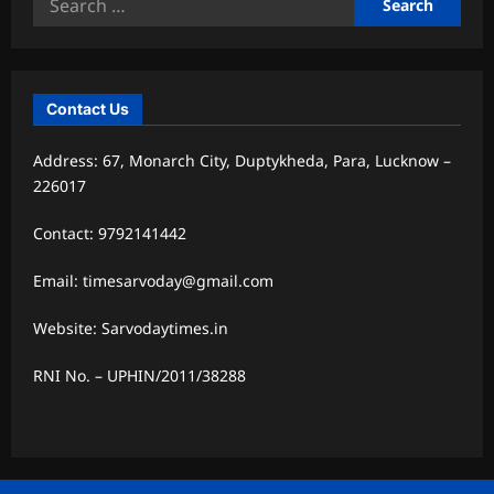
for:
Contact Us
Address: 67, Monarch City, Duptykheda, Para, Lucknow –
226017
Contact: 9792141442
Email: timesarvoday@gmail.com
Website: Sarvodaytimes.in
RNI No. – UPHIN/2011/38288