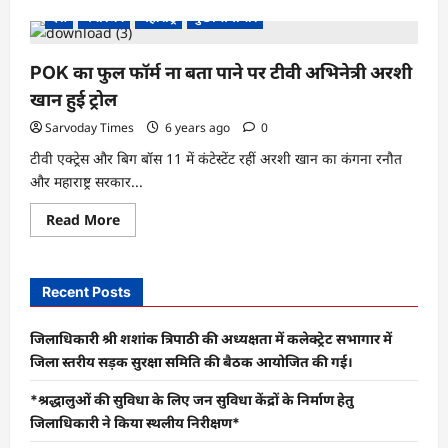
देश
मनोरंजन
महाराष्ट्र
मुख्य समाचार
POK का फुल फॉर्म ना बता पाने पर टीवी अभिनेत्री अरशी
खान हुई ट्रोल
Sarvoday Times
6 years ago
0
टीवी एक्ट्रेस और बिग बॉस 11 में कंटेस्टेंट रहीं अरशी खान का कंगना रनौत
और महाराष्ट्र सरकार...
Read
Read More
more
about
POK
का
फुल
Recent Posts
फॉर्म
ना
बता
जिलाधिकारी श्री शशांक त्रिपाठी की अध्यक्षता में कलेक्ट्रेट सभागार में
पाने
पर
जिला स्तरीय सड़क सुरक्षा समिति की बैठक आयोजित की गई।
टीवी
अभिनेत्री
*श्रद्धालुओं की सुविधा के लिए जन सुविधा केंद्रों के निर्माण हेतु
अरशी
खान
जिलाधिकारी ने किया स्थलीय निरीक्षण*
हुई
ट्रोल