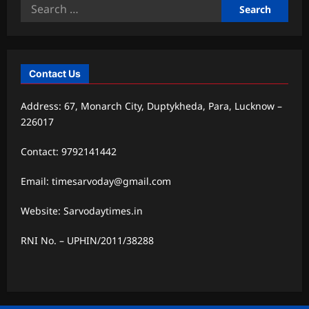
Search
for:
Contact Us
Address: 67, Monarch City, Duptykheda, Para, Lucknow –
226017
Contact: 9792141442
Email: timesarvoday@gmail.com
Website: Sarvodaytimes.in
RNI No. – UPHIN/2011/38288