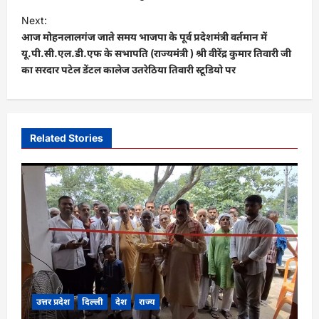
t
Next:
आज मोहनलालगंज जाते समय भाजपा के पूर्व प्रदेशमंत्री वर्तमान में
n
यू.पी.सी.एल.डी.एफ के सभापति (राज्यमंत्री ) श्री वीरेंद्र कुमार तिवारी जी
a
का सरदार पटेल डेंटल कालेज उतरेठिया तिवारी स्टूडियो पर
v
i
g
Related Stories
a
t
i
o
n
उत्तर प्रदेश
दिल्ली
देश
राज्य