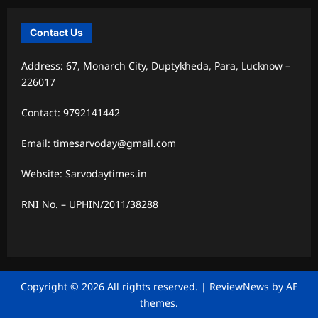
Contact Us
Address: 67, Monarch City, Duptykheda, Para, Lucknow –
226017
Contact: 9792141442
Email: timesarvoday@gmail.com
Website: Sarvodaytimes.in
RNI No. – UPHIN/2011/38288
Copyright © 2026 All rights reserved.
|
ReviewNews
by AF
themes.