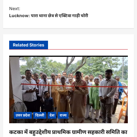
t
Next:
Lucknow: पारा थाना छेत्र से एक्टिवा गाड़ी चोरी
n
a
v
i
Related Stories
g
a
t
i
o
n
उत्तर प्रदेश
दिल्ली
देश
राज्य
कटका में बहुउद्देशीय प्राथमिक ग्रामीण सहकारी समिति का