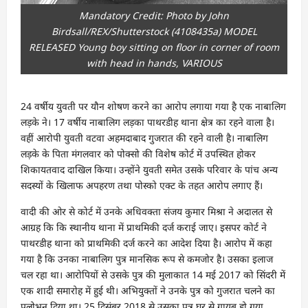
Mandatory Credit: Photo by John
Birdsall/REX/Shutterstock (4108435a) MODEL
RELEASED Young boy sitting on floor in corner of room
with head in hands, VARIOUS
24 वर्षीय युवती पर यौन शोषण करने का आरोप लगाया गया है एक नाबालिग
लड़के ने। 17 वर्षीय नाबालिग लड़का पाथरडीह थाना क्षेत्र का रहने वाला है।
वहीं आरोपी युवती वटवा अहमदाबाद गुजरात की रहने वाली है। नाबालिग
लड़के के पिता मंगलवार को पोक्सो की विशेष कोर्ट में उपस्थित होकर
शिकायतवाद दाखिल किया। उन्होंने युवती समेत उसके परिवार के पांच अन्य
सदस्यों के खिलाफ अपहरण तथा पोस्को एक्ट के तहत आरोप लगाए हैं।
वादी की ओर से कोर्ट में उनके अधिवक्ता संजय कुमार मिश्रा ने अदालत से
आग्रह कि कि स्थानीय थाना में प्राथमिकी दर्ज कराई जाए। इसपर कोर्ट ने
पाथरडीह थाना को प्राथमिकी दर्ज करने का आदेश दिया है। आरोप में कहा
गया है कि उनका नाबालिग पुत्र मानसिक रूप से कमजोर है। उसका इलाज
चल रहा था। आरोपियों से उसके पुत्र की मुलाकात 14 मई 2017 को सिंदरी में
एक शादी समारोह में हुई थी। अभियुक्तों ने उनके पुत्र को गुजरात चलने का
प्रलोभन दिया था। 25 दिसंबर 2018 से उसका पुत्र घर से गायब हो गया,