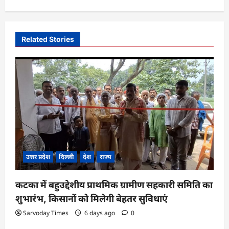
v
i
Related Stories
g
a
t
i
o
n
उत्तर प्रदेश
दिल्ली
देश
राज्य
कटका में बहुउद्देशीय प्राथमिक ग्रामीण सहकारी समिति का
शुभारंभ, किसानों को मिलेगी बेहतर सुविधाएं
Sarvoday Times
6 days ago
0