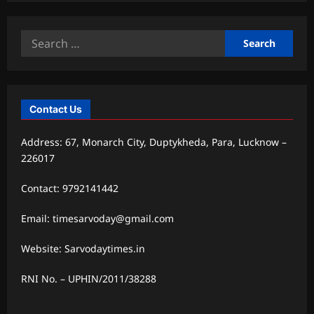
Search
for:
Contact Us
Address: 67, Monarch City, Duptykheda, Para, Lucknow –
226017
Contact: 9792141442
Email: timesarvoday@gmail.com
Website: Sarvodaytimes.in
RNI No. – UPHIN/2011/38288