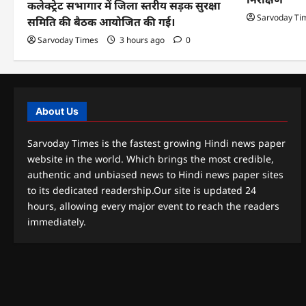
कलेक्ट्रेट सभागार में जिला स्तरीय सड़क सुरक्षा
Sarvoday Ti
समिति की बैठक आयोजित की गई।
Sarvoday Times
3 hours ago
0
About Us
Sarvoday Times is the fastest growing Hindi news paper
website in the world. Which brings the most credible,
authentic and unbiased news to Hindi news paper sites
to its dedicated readership.Our site is updated 24
hours, allowing every major event to reach the readers
immediately.