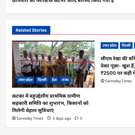
छापेमारी की प्लास्टिक कंटेनर आदि बरामद किया गया है
t
n
a
Related Stories
v
उत्तर प्रदेश
दिल्ली
i
सीएम रेखा की बच
g
देकर पूछा- खुश हैं
₹2500 पर कही य
a
उत्तर प्रदेश
दिल्ली
देश
राज्य
Sarvoday Times
t
i
कटका में बहुउद्देशीय प्राथमिक ग्रामीण
सहकारी समिति का शुभारंभ, किसानों को
o
मिलेगी बेहतर सुविधाएं
n
Sarvoday Times
5 days ago
0