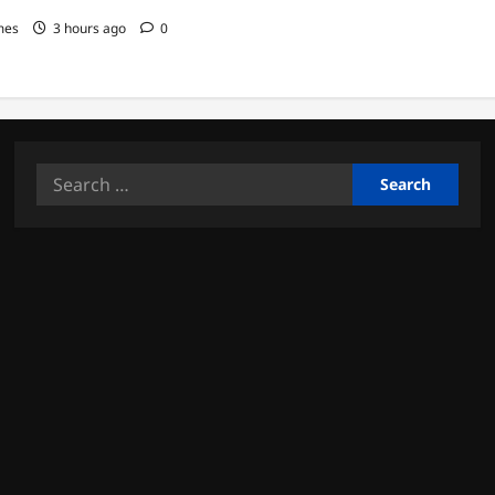
mes
3 hours ago
0
Search
for: