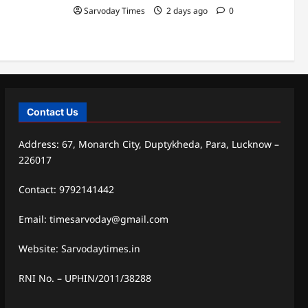
Sarvoday Times
2 days ago
0
Contact Us
Address: 67, Monarch City, Duptykheda, Para, Lucknow –
226017
Contact: 9792141442
Email: timesarvoday@gmail.com
Website: Sarvodaytimes.in
RNI No. – UPHIN/2011/38288