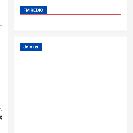
FM REDIO
Join us
:
गई