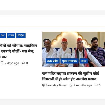
देश
राज्य
विदेश
्चियों को सौगात: साइकिल
, छात्राएं बोलीं- यस मैम;
े बात
उत्तर प्रदेश
मुख्य समाचार
राज्य
7 days ago
0
राम मंदिर चढ़ावा प्रकरण की सुप्रीम कोर्ट
निगरानी में हो जांच हो: अवधेश प्रसाद
Sarvoday Times
2 months ago
0