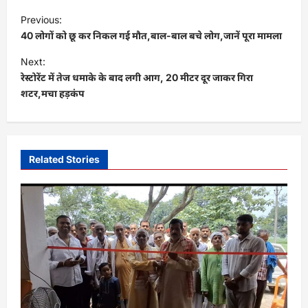
P
Previous:
o
40 लोगों को छू कर निकल गई मौत,बाल-बाल बचे लोग,जानें पूरा मामला
s
Next:
t
रेस्टोरेंट में तेज धमाके के बाद लगी आग, 20 मीटर दूर जाकर गिरा
शटर,मचा हड़कंप
n
a
v
i
Related Stories
g
a
t
i
o
n