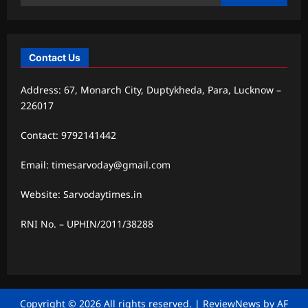
for:
Contact Us
Address: 67, Monarch City, Duptykheda, Para, Lucknow –
226017
Contact: 9792141442
Email: timesarvoday@gmail.com
Website: Sarvodaytimes.in
RNI No. – UPHIN/2011/38288
Copyright © 2026 All rights reserved.
|
ReviewNews
by AF