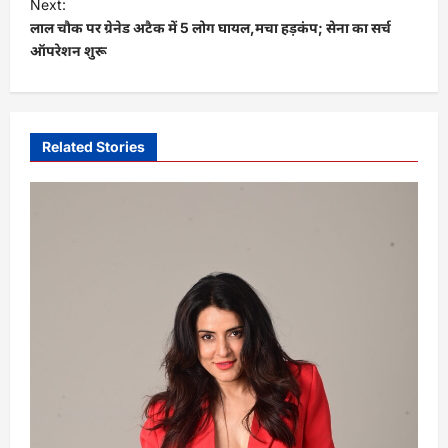
Next:
t
लाल चौक पर ग्रेनेड अटैक में 5 लोग घायल,मचा हड़कंप; सेना का सर्च
ऑपरेशन शुरू
n
a
v
i
Related Stories
g
a
t
i
o
n