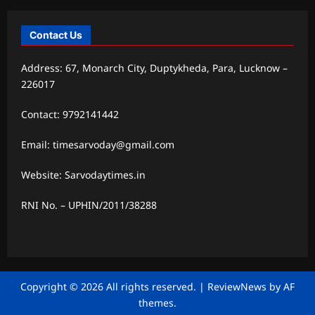
Contact Us
Address: 67, Monarch City, Duptykheda, Para, Lucknow –
226017
Contact: 9792141442
Email: timesarvoday@gmail.com
Website: Sarvodaytimes.in
RNI No. – UPHIN/2011/38288
Copyright © 2026 All rights reserved.
|
ReviewNews
by AF
themes.