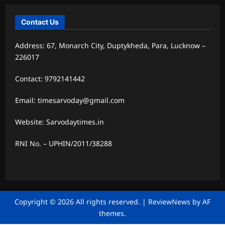
Contact Us
Address: 67, Monarch City, Duptykheda, Para, Lucknow –
226017
Contact: 9792141442
Email: timesarvoday@gmail.com
Website: Sarvodaytimes.in
RNI No. – UPHIN/2011/38288
Copyright © 2026 All rights reserved.
|
ReviewNews
by AF
themes.