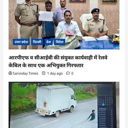
उत्तर प्रदेश
दिल्ली
देश
विदेश
आरपीएफ व सीआईबी की संयुक्त कार्यवाही में रेलवे
केबिल के साथ एक अभियुक्त गिरफ्तार
Sarvoday Times
1 day ago
0