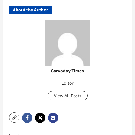
About the Author
Sarvoday Times
Editor
View All Posts
P