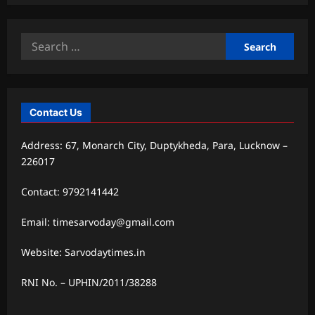
Search
for:
Contact Us
Address: 67, Monarch City, Duptykheda, Para, Lucknow –
226017
Contact: 9792141442
Email: timesarvoday@gmail.com
Website: Sarvodaytimes.in
RNI No. – UPHIN/2011/38288