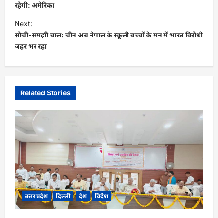
s
रहेगी: अमेरिका
t
Next:
सोची-समझी चाल: चीन अब नेपाल के स्कूली बच्चों के मन में भारत विरोधी
n
जहर भर रहा
a
v
i
Related Stories
g
a
t
i
o
n
उत्तर प्रदेश
दिल्ली
देश
विदेश