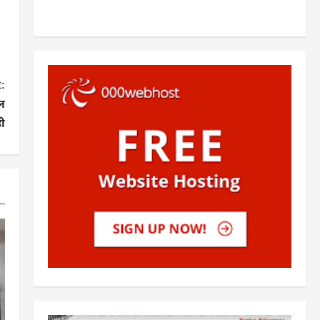
:
रल
डी