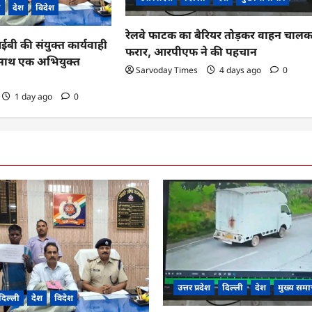
ी
देश
विदेश
रेलवे फाटक का बैरियर तोड़कर वाहन चाल
 की संयुक्त कार्यवाही
फरार, आरपीएफ ने की पहचान
के साथ एक अभियुक्त
Sarvoday Times
4 days ago
0
1 day ago
0
उत्तर प्रदेश
दिल्ली
देश
मुख्य समा
दिल्ली
देश
विदेश