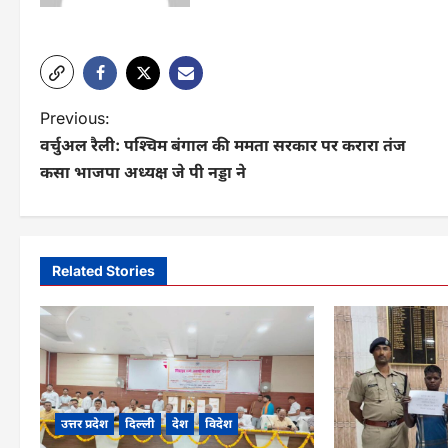
P
Previous:
वर्चुअल रैली: पश्चिम बंगाल की ममता सरकार पर करारा तंज
o
कसा भाजपा अध्यक्ष जे पी नड्डा ने
s
t
n
Related Stories
a
v
i
g
उत्तर प्रदेश
दिल्ली
देश
विदेश
a