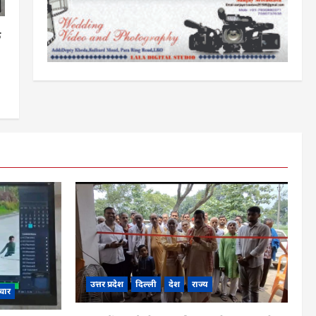
क
उत्तर प्रदेश
दिल्ली
देश
राज्य
चार