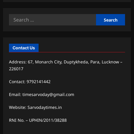
Search
for:
Contact Us
Address: 67, Monarch City, Duptykheda, Para, Lucknow –
226017
Contact: 9792141442
Email: timesarvoday@gmail.com
Website: Sarvodaytimes.in
RNI No. – UPHIN/2011/38288