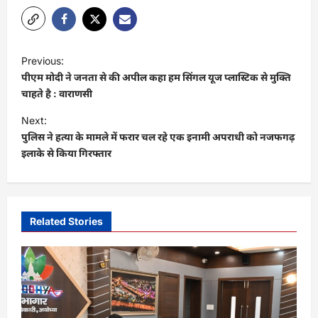
P
Previous:
o
पीएम मोदी ने जनता से की अपील कहा हम सिंगल यूज प्लास्टिक से मुक्ति
s
चाहते है : वाराणसी
t
Next:
पुलिस ने हत्या के मामले में फरार चल रहे एक इनामी अपराधी को नजफगढ़
n
इलाके से किया गिरफ्तार
a
v
i
Related Stories
g
a
t
i
o