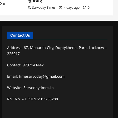
सुविधाएं
0
Sarvoday Times
4 days ago
0
Contact Us
Address: 67, Monarch City, Duptykheda, Para, Lucknow –
226017
Contact: 9792141442
Email: timesarvoday@gmail.com
Website: Sarvodaytimes.in
RNI No. – UPHIN/2011/38288