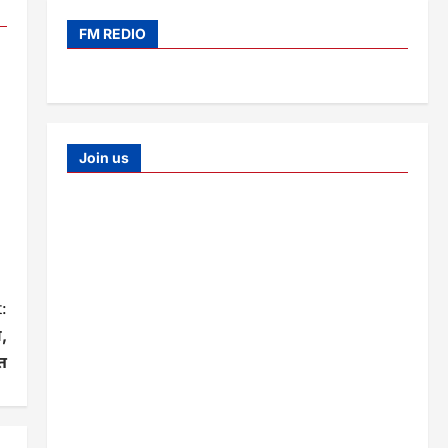
FM REDIO
Join us
:
,
त