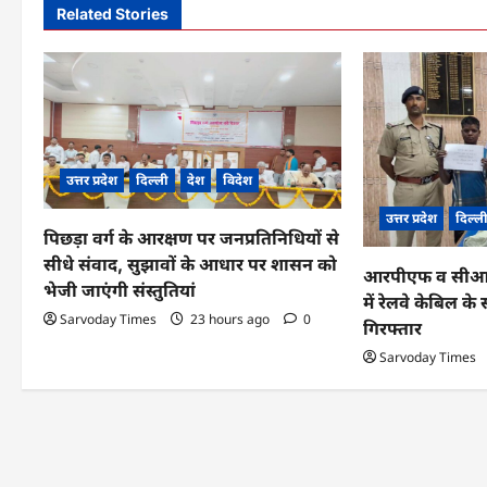
n
Related Stories
a
v
i
g
उत्तर प्रदेश
दिल्ली
देश
विदेश
a
उत्तर प्रदेश
दिल्ल
पिछड़ा वर्ग के आरक्षण पर जनप्रतिनिधियों से
t
सीधे संवाद, सुझावों के आधार पर शासन को
आरपीएफ व सीआईबी
i
भेजी जाएंगी संस्तुतियां
में रेलवे केबिल 
o
Sarvoday Times
23 hours ago
0
गिरफ्तार
n
Sarvoday Times