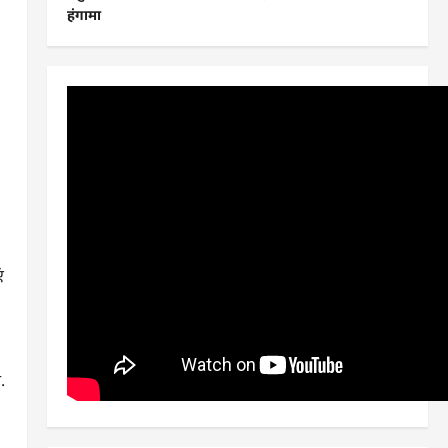
हंगामा
ं
.