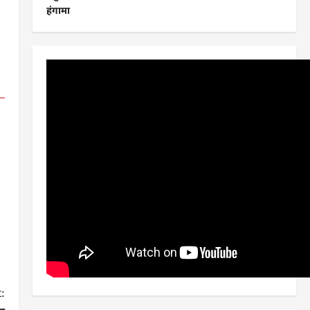
हंगामा
: