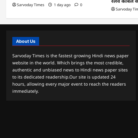
रेलवे केबिल 
Sarvoday Times
1 day ago
0
Sarvoday Ti
About Us
Sarvoday Times is the fastest growing Hindi news paper
website in the world. Which brings the most credible,
authentic and unbiased news to Hindi news paper sites
to its dedicated readership.Our site is updated 24
hours, allowing every major event to reach the readers
immediately.