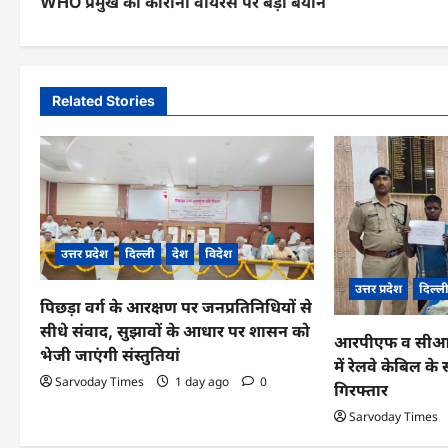
WHO प्रमुख का कोरोना वायरस पर बड़ा बयान
o
s
t
Related Stories
n
a
v
i
उत्तर प्रदेश
दिल्ली
देश
विदेश
g
उत्तर प्रदेश
दिल्ल
a
पिछड़ा वर्ग के आरक्षण पर जनप्रतिनिधियों से
सीधे संवाद, सुझावों के आधार पर शासन को
t
आरपीएफ व सीआईबी
भेजी जाएंगी संस्तुतियां
में रेलवे केबिल 
i
Sarvoday Times
1 day ago
0
गिरफ्तार
o
Sarvoday Times
n