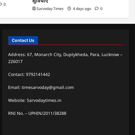
सुविधाएं
0
Sarvoday Times
4 days ago
0
Contact Us
Address: 67, Monarch City, Duptykheda, Para, Lucknow –
226017
Contact: 9792141442
Email: timesarvoday@gmail.com
Website: Sarvodaytimes.in
RNI No. – UPHIN/2011/38288