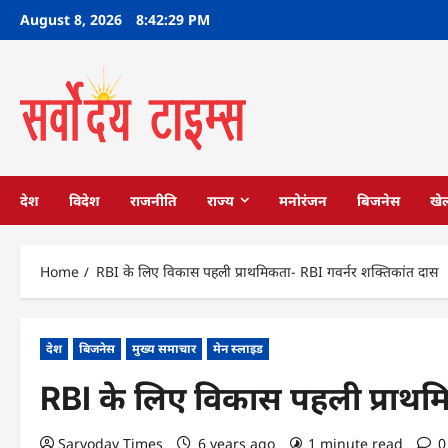
Skip
August 8, 2026
8:42:30 PM
to
content
देश
विदेश
राजनीति
राज्य
मनोरंजन
बिजनेस
खे
Home
RBI के लिए विकास पहली प्राथमिकता- RBI गवर्नर शक्तिकांत दास
देश
बिजनेस
मुख्य समाचार
मेन स्लाइड
RBI के लिए विकास पहली प्राथम
Sarvoday Times
6 years ago
1 minute read
0