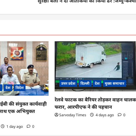
सुरक्षा बलों ने दो आतंकियों को किया ढेर :जम्मू-कश्म
उत्तर प्रदेश
दिल्ली
देश
मुख्य समाचार
ी
देश
विदेश
रेलवे फाटक का बैरियर तोड़कर वाहन चाल
 की संयुक्त कार्यवाही
फरार, आरपीएफ ने की पहचान
के साथ एक अभियुक्त
Sarvoday Times
4 days ago
0
1 day ago
0