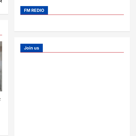
ीर
FM REDIO
Join us
क