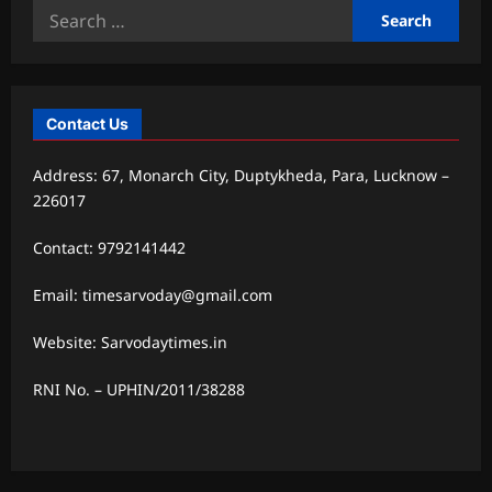
Search
for:
Contact Us
Address: 67, Monarch City, Duptykheda, Para, Lucknow –
226017
Contact: 9792141442
Email: timesarvoday@gmail.com
Website: Sarvodaytimes.in
RNI No. – UPHIN/2011/38288