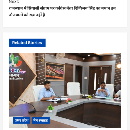
t
Next:
राजस्थान में सियासी संग्राम पर कांग्रेस नेता दिग्विजय सिंह का बयान इन
n
नौजवानों को सब्र नहीं है
a
v
i
Related Stories
g
a
t
i
o
n
उत्तर प्रदेश
मेन स्लाइड