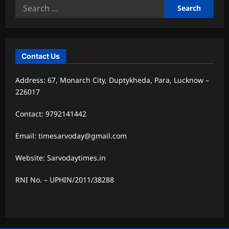
Search
for:
Contact Us
Address: 67, Monarch City, Duptykheda, Para, Lucknow –
226017
Contact: 9792141442
Email: timesarvoday@gmail.com
Website: Sarvodaytimes.in
RNI No. – UPHIN/2011/38288