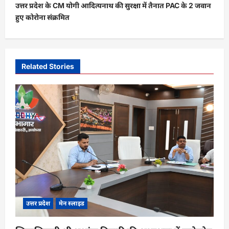
t
उत्तर प्रदेश के CM योगी आदित्यनाथ की सुरक्षा में तैनात PAC के 2 जवान
हुए कोरोना संक्रमित
n
a
v
i
Related Stories
g
a
t
i
o
n
उत्तर प्रदेश
मेन स्लाइड