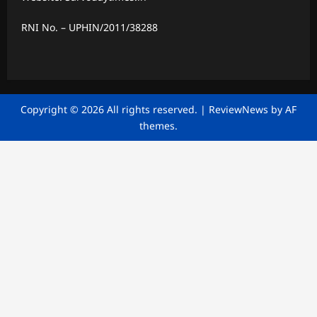
RNI No. – UPHIN/2011/38288
Copyright © 2026 All rights reserved.
|
ReviewNews
by AF
themes.