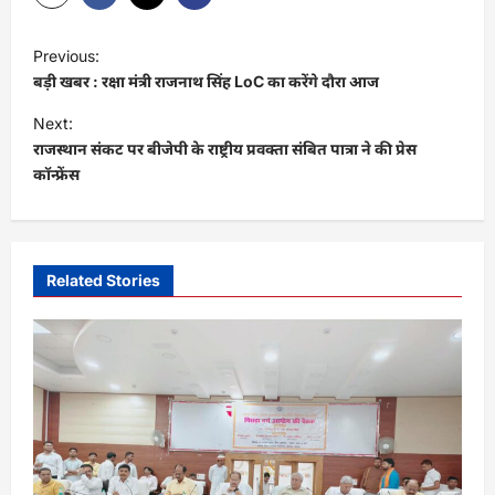
P
Previous:
o
बड़ी खबर : रक्षा मंत्री राजनाथ सिंह LoC का करेंगे दौरा आज
s
Next:
t
राजस्थान संकट पर बीजेपी के राष्ट्रीय प्रवक्ता संबित पात्रा ने की प्रेस
कॉन्फ्रेंस
n
a
v
i
Related Stories
g
a
t
i
o
n