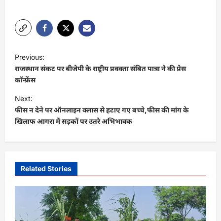
P
Previous:
o
राजस्थान संकट पर बीजेपी के राष्ट्रीय प्रवक्ता संबित पात्रा ने की प्रेस
s
कॉन्फ्रेंस
t
Next:
फीस न देने पर ऑनलाइन क्लास से हटाए गए बच्चे,फीस की मांग के
n
खिलाफ आगरा में सड़कों पर उतरे अभिभावक
a
v
i
Related Stories
g
a
t
i