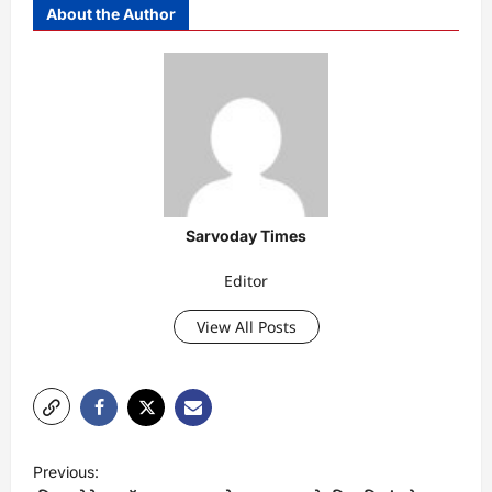
About the Author
Sarvoday Times
Editor
View All Posts
P
Previous: