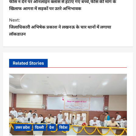
o
फीस न देने पर ऑनलाइन क्लास से हटाए गए बच्चे,फीस की मांग के
s
खिलाफ आगरा में सड़कों पर उतरे अभिभावक
t
Next:
जिलाधिकारी अभिषेक प्रकाश ने लखनऊ के चार थानों में लगाया
n
लॉकडाउन
a
v
i
Related Stories
g
a
t
i
o
n
उत्तर प्रदेश
दिल्ली
देश
विदेश