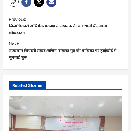
P
Previous:
o
जिलाधिकारी अभिषेक प्रकाश ने लखनऊ के चार थानों में लगाया
s
लॉकडाउन
t
Next:
राजस्‍थान सियासी संकट:सचिन पायलट गुट की याचिका पर हाईकोर्ट में
n
सुनवाई शुरू
a
v
i
Related Stories
g
a
t
i
o