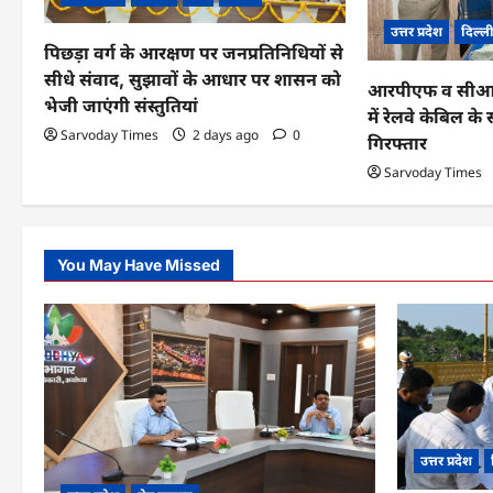
a
उत्तर प्रदेश
दिल्ल
पिछड़ा वर्ग के आरक्षण पर जनप्रतिनिधियों से
t
सीधे संवाद, सुझावों के आधार पर शासन को
आरपीएफ व सीआईबी
i
भेजी जाएंगी संस्तुतियां
में रेलवे केबिल 
o
Sarvoday Times
2 days ago
0
गिरफ्तार
n
Sarvoday Times
You May Have Missed
उत्तर प्रदेश