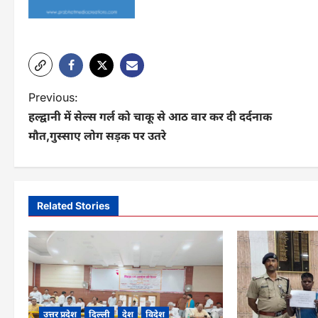
P
Previous:
हल्द्वानी में सेल्स गर्ल को चाकू से आठ वार कर दी दर्दनाक
o
मौत,गुस्साए लोग सड़क पर उतरे
s
t
n
Related Stories
a
v
i
g
उत्तर प्रदेश
दिल्ली
देश
विदेश