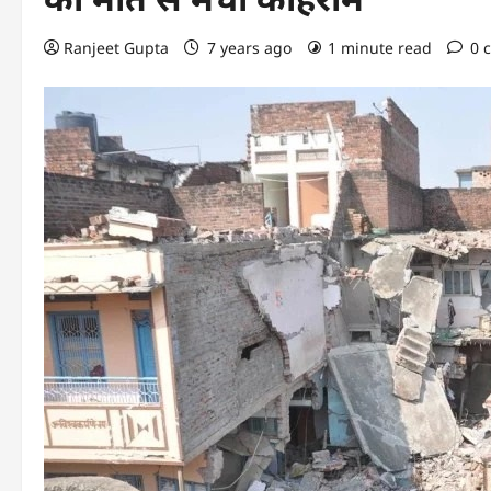
Ranjeet Gupta
7 years ago
1 minute read
0 