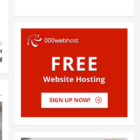
:
या
ई