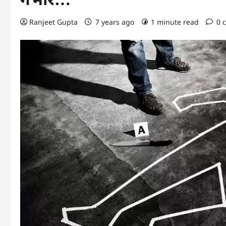
Ranjeet Gupta
7 years ago
1 minute read
0 