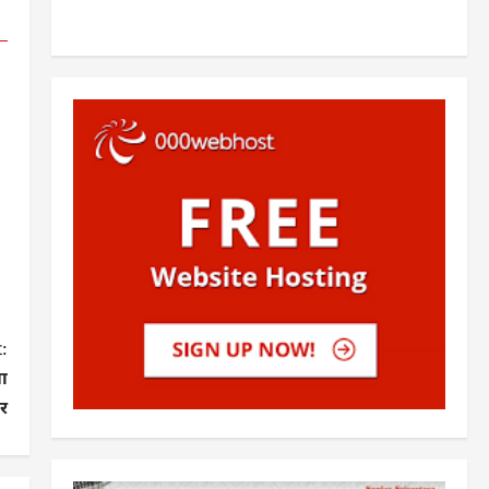
:
ला
र