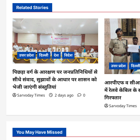
n
Related Stories
a
v
i
g
उत्तर प्रदेश
दिल्ली
देश
विदेश
a
उत्तर प्रदेश
दिल्ल
पिछड़ा वर्ग के आरक्षण पर जनप्रतिनिधियों से
t
सीधे संवाद, सुझावों के आधार पर शासन को
आरपीएफ व सीआईबी
i
भेजी जाएंगी संस्तुतियां
में रेलवे केबिल 
o
Sarvoday Times
2 days ago
0
गिरफ्तार
n
Sarvoday Times
You May Have Missed